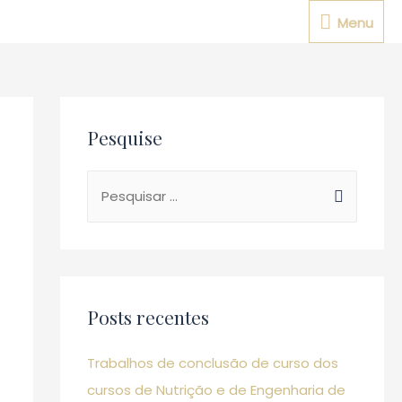
Menu
Menu
Pesquise
P
e
s
q
u
Posts recentes
i
s
Trabalhos de conclusão de curso dos
a
cursos de Nutrição e de Engenharia de
r