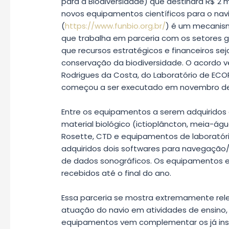
para a Biodiversidade) que destinará R$ 2 
novos equipamentos científicos para o navio
(
https://www.funbio.org.br/
) é um mecanismo
que trabalha em parceria com os setores g
que recursos estratégicos e financeiros sej
conservação da biodiversidade. O acordo 
Rodrigues da Costa, do Laboratório de ECOP
começou a ser executado em novembro de
Entre os equipamentos a serem adquiridos 
material biológico (ictioplâncton, meia-águ
Rosette, CTD e equipamentos de laboratório
adquiridos dois softwares para navegação
de dados sonográficos. Os equipamentos e
recebidos até o final do ano.
Essa parceria se mostra extremamente rele
atuação do navio em atividades de ensino,
equipamentos vem complementar os já insta