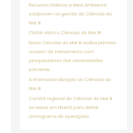
Recursos Hídricos e Meio Ambiente
p
colaboram na gestão do Ciências do
o
Mar III
r
CIAGA visita o Ciências do Mar IIII
:
Navio Ciências do Mar III realiza primeiro
cruzeiro de treinamento com
pesquisadores das universidades
parceiras.
A internacionalização do Ciências do
Mar III
Comitê regional do Ciências do Mar III
se reúne em Niterói para definir
cronograma de operações