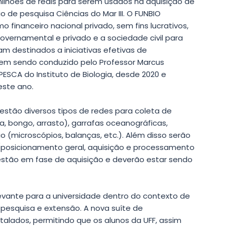
milhões de reais para serem usados na aquisição de
 de pesquisa Ciências do Mar III. O FUNBIO
 financeiro nacional privado, sem fins lucrativos,
overnamental e privado e a sociedade civil para
am destinados a iniciativas efetivas de
vem sendo conduzido pelo Professor Marcus
ESCA do Instituto de Biologia, desde 2020 e
ste ano.
estão diversos tipos de redes para coleta de
a, bongo, arrasto), garrafas oceanográficas,
 (microscópios, balanças, etc.). Além disso serão
/posicionamento geral, aquisição e processamento
stão em fase de aquisição e deverão estar sendo
vante para a universidade dentro do contexto de
 pesquisa e extensão. A nova suíte de
lados, permitindo que os alunos da UFF, assim