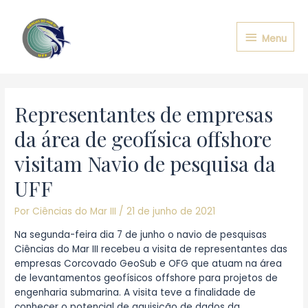
Ir
para
Menu
o
Menu
conteúdo
Representantes de empresas
da área de geofísica offshore
visitam Navio de pesquisa da
UFF
Por
Ciências do Mar III
/
21 de junho de 2021
Na segunda-feira dia 7 de junho o navio de pesquisas
Ciências do Mar III recebeu a visita de representantes das
empresas Corcovado GeoSub e OFG que atuam na área
de levantamentos geofísicos offshore para projetos de
engenharia submarina. A visita teve a finalidade de
conhecer o potencial de aquisição de dados da