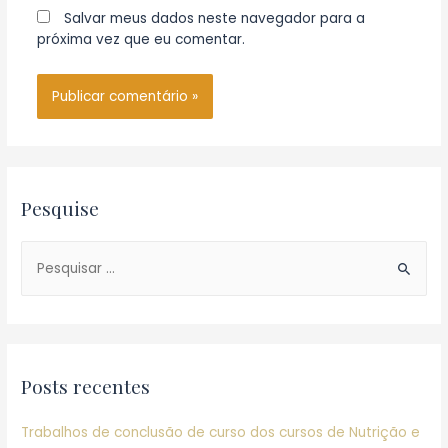
Salvar meus dados neste navegador para a
próxima vez que eu comentar.
Pesquise
P
e
s
q
u
Posts recentes
i
s
Trabalhos de conclusão de curso dos cursos de Nutrição e
a