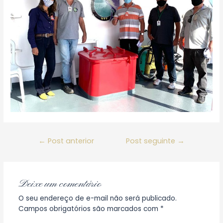
Navegação
←
Post anterior
Post seguinte
→
de
Post
Deixe um comentário
O seu endereço de e-mail não será publicado.
Campos obrigatórios são marcados com
*