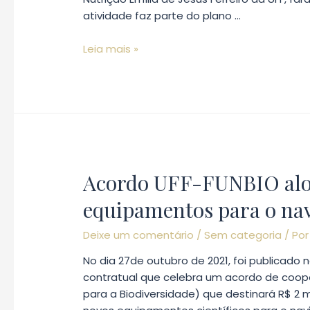
viabilidade
atividade faz parte do plano …
de
píer
Começam
Leia mais »
no
os
Campus
treinamentos
do
da
Gragoatá
tripulação
para
da
navio
cozinha
Ciências
do
do
Acordo UFF-FUNBIO alo
navio
Mar
Ciências
equipamentos para o nav
III
do
Mar
Deixe um comentário
/
Sem categoria
/ Po
III
No dia 27de outubro de 2021, foi publicado n
pela
contratual que celebra um acordo de cooper
Faculdade
para a Biodiversidade) que destinará R$ 2 
de