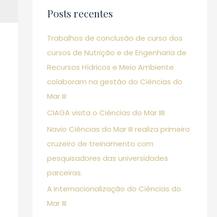
Posts recentes
i
s
Trabalhos de conclusão de curso dos
a
cursos de Nutrição e de Engenharia de
r
Recursos Hídricos e Meio Ambiente
p
colaboram na gestão do Ciências do
o
Mar III
r
CIAGA visita o Ciências do Mar IIII
:
Navio Ciências do Mar III realiza primeiro
cruzeiro de treinamento com
pesquisadores das universidades
parceiras.
A internacionalização do Ciências do
Mar III