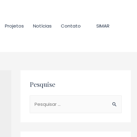
Projetos
Notícias
Contato
SIMAR
Pesquise
P
e
s
q
u