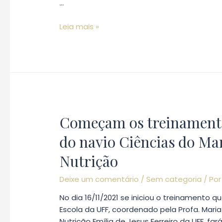
…
Grupo
Leia mais »
do
Departamento
de
Engenharia
Agrícola
e
Meio
Começam os treinamento
Ambiente
da
do navio Ciências do Mar
UFF
Nutrição
desenvolve
pesquisa
Deixe um comentário
/
Sem categoria
/ Po
para
suportar
No dia 16/11/2021 se iniciou o treinamento q
estudo
Escola da UFF, coordenado pela Profa. Mari
de
Nutrição Emília de Jesus Ferreiro da UFF, far