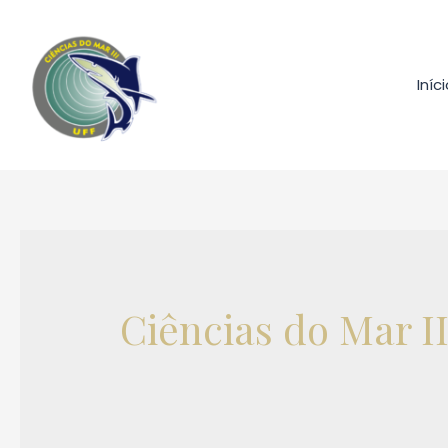
Ir
para
o
conteúdo
Iníc
Ciências do Mar II