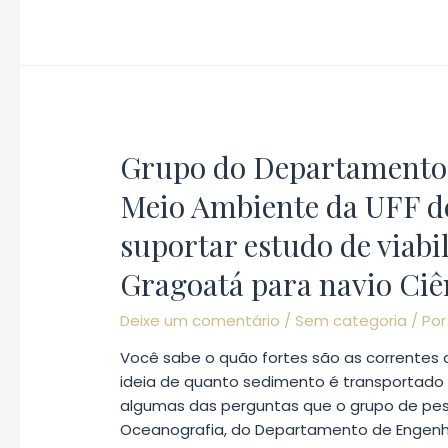
estudantes
da
Olimpíada
Brasileira
de
Cartografia
Grupo do Departamento 
visitam
o
Meio Ambiente da UFF d
Ciências
suportar estudo de viab
do
Mar
Gragoatá para navio Ciê
III
Deixe um comentário
/
Sem categoria
/ Po
Você sabe o quão fortes são as correntes
ideia de quanto sedimento é transportado
algumas das perguntas que o grupo de pesq
Oceanografia, do Departamento de Engenha