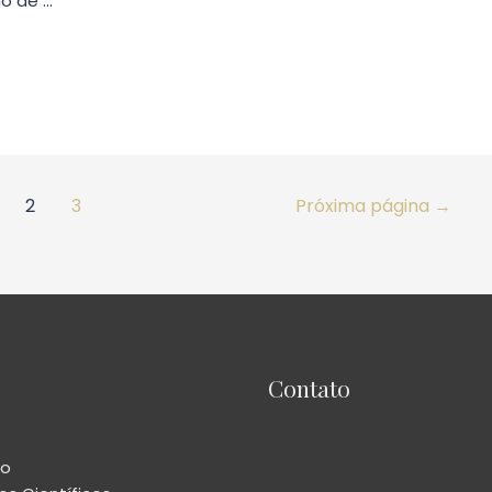
io de …
2
3
Próxima página
→
Contato
io