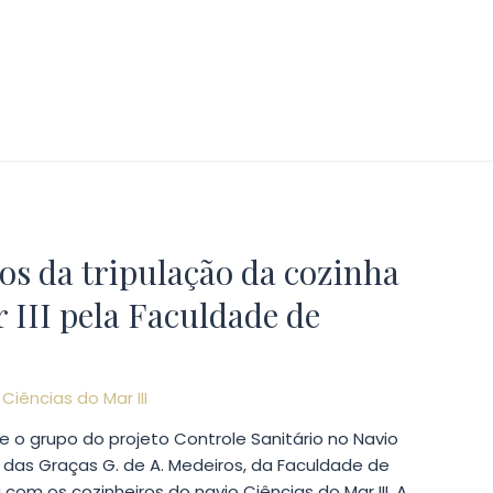
s da tripulação da cozinha
 III pela Faculdade de
r
Ciências do Mar III
ue o grupo do projeto Controle Sanitário no Navio
a das Graças G. de A. Medeiros, da Faculdade de
á com os cozinheiros do navio Ciências do Mar III. A