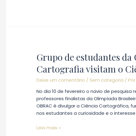
da
UFF
realiza
treinamento
com
ROV
(Veículo
Grupo de estudantes da 
Operado
Remotamente)
Cartografia visitam o Ci
na
Belov
Deixe um comentário
/
Sem categoria
/ Po
Engenharia
No dia 10 de fevereiro o navio de pesquisa 
LTDA.
professores finalistas da Olimpíada Brasilei
OBRAC é divulgar a Ciência Cartográfica, f
nos estudantes a curiosidade e o interesse
Grupo
Leia mais »
de